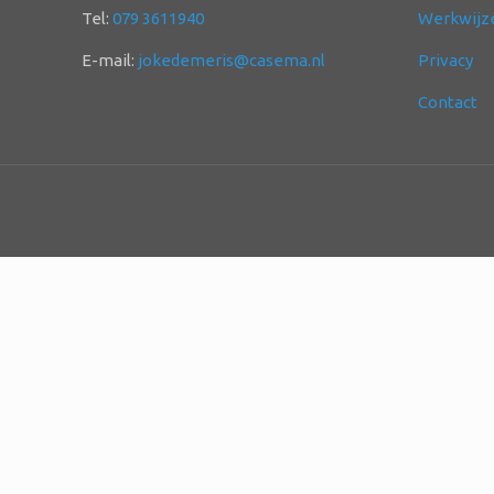
Tel:
079 3611940
Werkwijz
E-mail:
jokedemeris@casema.nl
Privacy
Contact