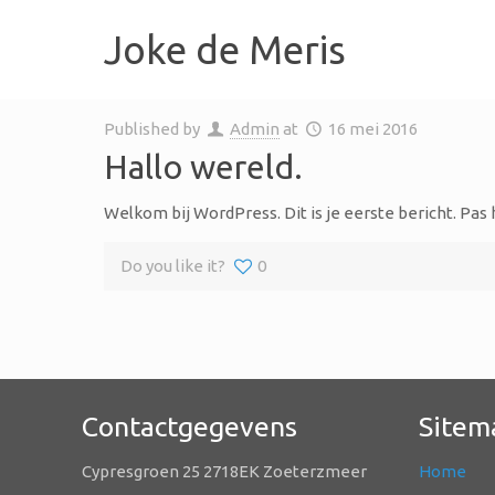
Joke de Meris
Published by
Admin
at
16 mei 2016
Hallo wereld.
Welkom bij WordPress. Dit is je eerste bericht. Pas
Do you like it?
0
Contactgegevens
Sitem
Cypresgroen 25 2718EK Zoeterzmeer
Home