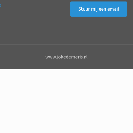
e
Stuur mij een email
www.jokedemeris.nl